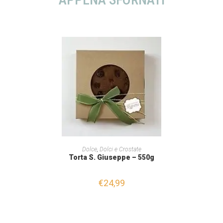
AGGIUNGI AL CARRELLO
Dolce
,
Dolci e Crostate
Torta S. Giuseppe – 550g
€
24,99