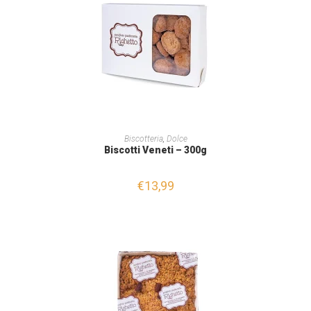
AGGIUNGI AL CARRELLO
Biscotteria
,
Dolce
Biscotti Veneti – 300g
€
13,99