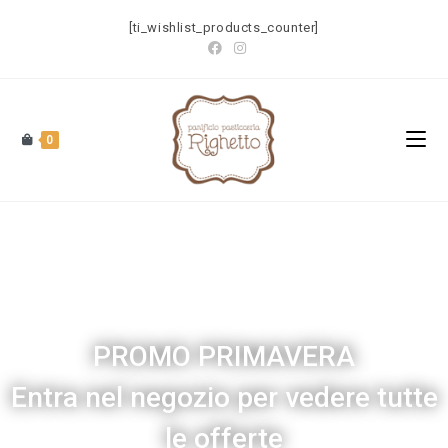
[ti_wishlist_products_counter]
0
PANIFICIO PASTICCERIA
RIGHETTO
PROMO PRIMAVERA
Entra nel negozio per vedere tutte
le offerte