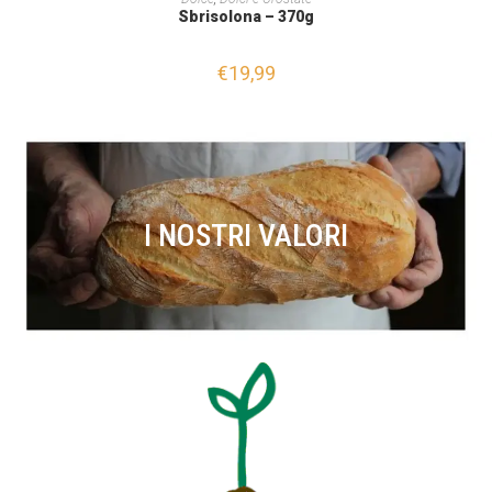
Sbrisolona – 370g
€
19,99
I NOSTRI VALORI