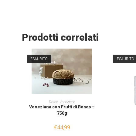
Prodotti correlati
ESAURITO
ESAURITO
LEGGI TUTTO
Dolce
,
Veneziana
Veneziana con Frutti di Bosco –
750g
€
44,99