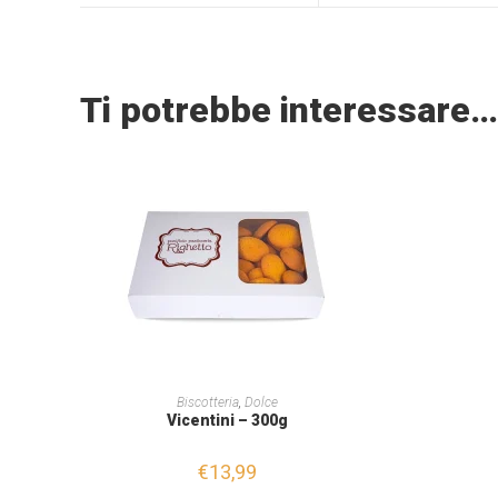
Ti potrebbe interessare…
AGGIUNGI AL CARRELLO
Biscotteria
,
Dolce
Vicentini – 300g
€
13,99