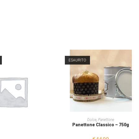
ESAURITO
LEGGI TUTTO
Dolce
,
Panettone
Panettone Classico – 750g