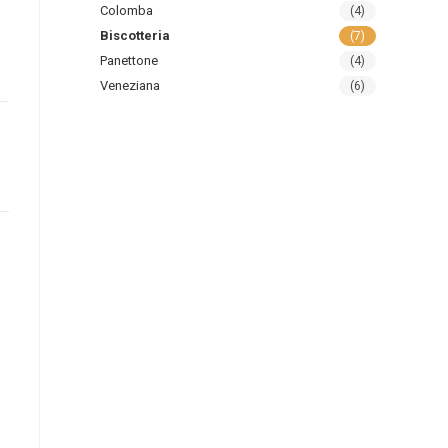
Colomba
(4)
Biscotteria
(7)
Panettone
(4)
Veneziana
(6)