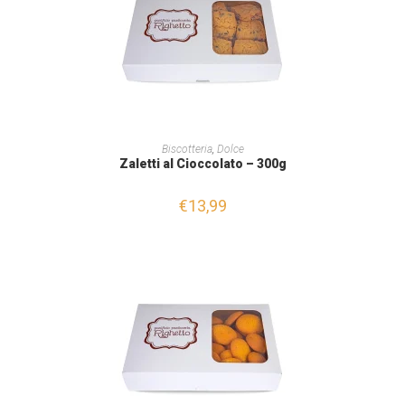
AGGIUNGI AL CARRELLO
Biscotteria
,
Dolce
Zaletti al Cioccolato – 300g
€
13,99