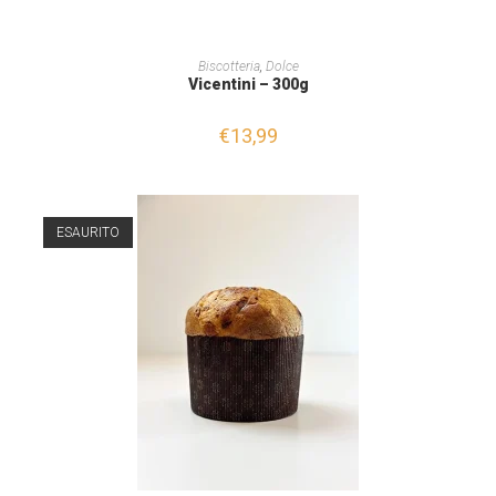
AGGIUNGI AL CARRELLO
Biscotteria
,
Dolce
Vicentini – 300g
€
13,99
ESAURITO